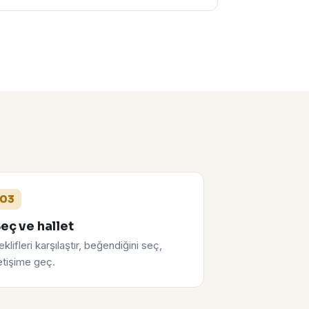
03
eç ve hallet
eklifleri karşılaştır, beğendiğini seç,
letişime geç.