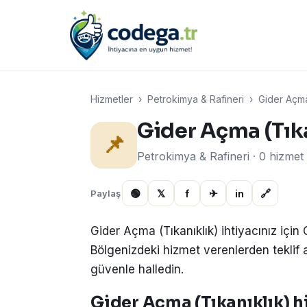
Hizmetler
›
Petrokimya & Rafineri
›
Gider Açma
Gider Açma (Tık
📌
Petrokimya & Rafineri · 0 hizmet
🟢
𝕏
f
✈
in
🔗
Paylaş
Gider Açma (Tıkanıklık) ihtiyacınız için
Bölgenizdeki hizmet verenlerden teklif alın
güvenle halledin.
Gider Açma (Tıkanıklık) hi