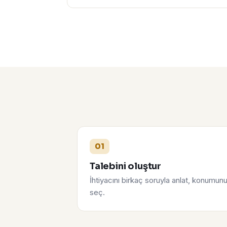
01
Talebini oluştur
İhtiyacını birkaç soruyla anlat, konumun
seç.