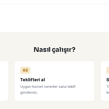
Nasıl çalışır?
02
Teklifleri al
S
u
Uygun hizmet verenler sana teklif
T
göndersin.
i