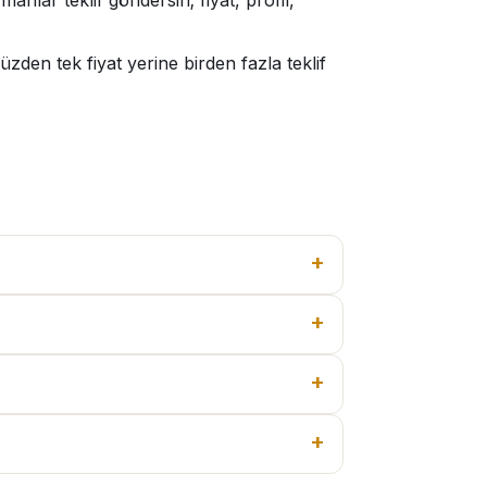
nlar teklif göndersin; fiyat, profil,
den tek fiyat yerine birden fazla teklif