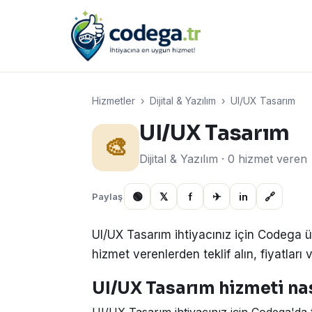
Hizmetler
›
Dijital & Yazılım
›
UI/UX Tasarım
UI/UX Tasarım
🎨
Dijital & Yazılım · 0 hizmet veren
🟢
𝕏
f
✈
in
🔗
Paylaş
UI/UX Tasarım ihtiyacınız için Codega ü
hizmet verenlerden teklif alın, fiyatları v
UI/UX Tasarım hizmeti nası