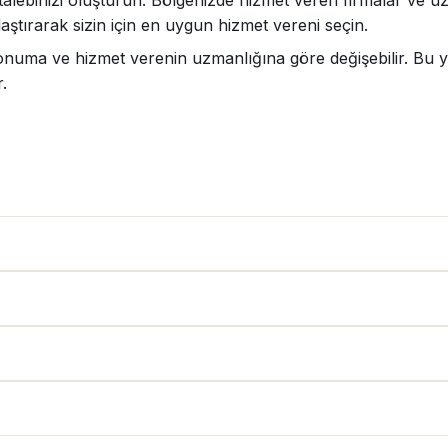
alebinizi oluşturun. Bölgenizde hizmet veren firmalar ve uzma
aştırarak sizin için en uygun hizmet vereni seçin.
onuma ve hizmet verenin uzmanlığına göre değişebilir. Bu yüz
.