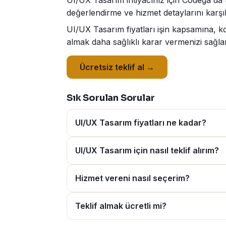
UI/UX Tasarım ihtiyacınız için Codega'da t
değerlendirme ve hizmet detaylarını karşıl
UI/UX Tasarım fiyatları işin kapsamına, k
almak daha sağlıklı karar vermenizi sağlar
Ücretsiz teklif al →
Sık Sorulan Sorular
UI/UX Tasarım fiyatları ne kadar?
UI/UX Tasarım için nasıl teklif alırım?
Hizmet vereni nasıl seçerim?
Teklif almak ücretli mi?