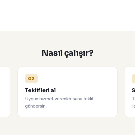
Nasıl çalışır?
02
Teklifleri al
S
u
Uygun hizmet verenler sana teklif
T
göndersin.
i