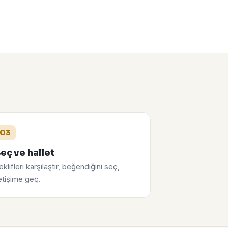
03
eç ve hallet
eklifleri karşılaştır, beğendiğini seç,
letişime geç.