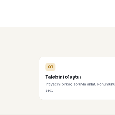
01
Talebini oluştur
İhtiyacını birkaç soruyla anlat, konumun
seç.