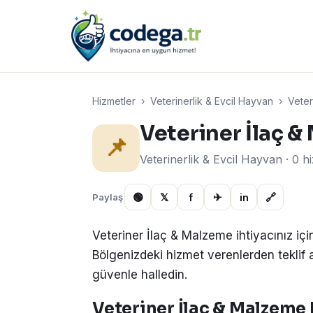
Hizmetler
›
Veterinerlik & Evcil Hayvan
›
Veter
Veteriner İlaç 
📌
Veterinerlik & Evcil Hayvan · 0 
🟢
𝕏
f
✈
in
🔗
Paylaş
Veteriner İlaç & Malzeme ihtiyacınız iç
Bölgenizdeki hizmet verenlerden teklif alın
güvenle halledin.
Veteriner İlaç & Malzeme h