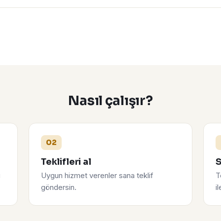
Nasıl çalışır?
02
Teklifleri al
S
u
Uygun hizmet verenler sana teklif
T
göndersin.
i