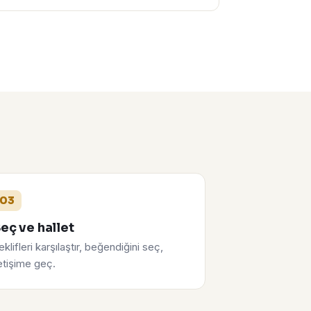
03
eç ve hallet
eklifleri karşılaştır, beğendiğini seç,
letişime geç.