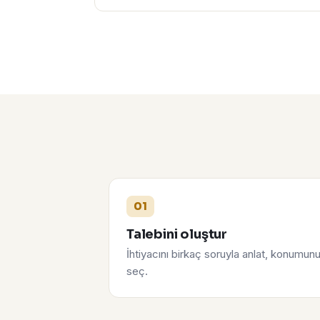
01
Talebini oluştur
İhtiyacını birkaç soruyla anlat, konumun
seç.