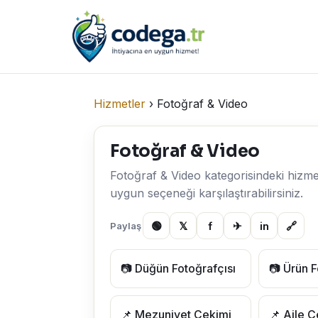
Hizmetler
›
Fotoğraf & Video
Fotoğraf & Video
Fotoğraf & Video kategorisindeki hizmetle
uygun seçeneği karşılaştırabilirsiniz.
🟢
𝕏
f
✈
in
🔗
Paylaş
📷 Düğün Fotoğrafçısı
📷 Ürün F
📌 Mezuniyet Çekimi
📌 Aile Ç