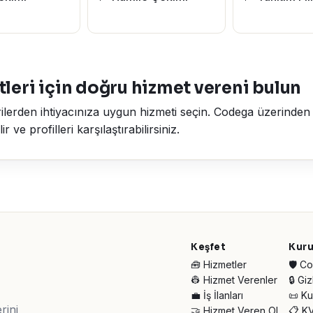
leri için doğru hizmet vereni bulun
ilerden ihtiyacınıza uygun hizmeti seçin. Codega üzerinden ta
 ve profilleri karşılaştırabilirsiniz.
Keşfet
Kur
🧰 Hizmetler
🛡️ 
👷 Hizmet Verenler
🔒 Giz
💼 İş İlanları
📜 Ku
rini
🤝 Hizmet Veren Ol
📋 K