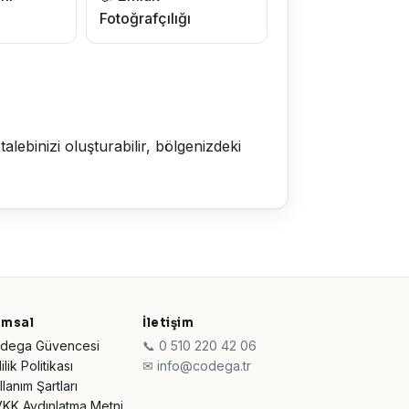
Fotoğrafçılığı
lebinizi oluşturabilir, bölgenizdeki
umsal
İletişim
Codega Güvencesi
📞 0 510 220 42 06
lilik Politikası
✉ info@codega.tr
llanım Şartları
VKK Aydınlatma Metni