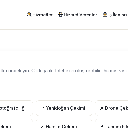
Hizmetler
Hizmet Verenler
İş İlanları
ri inceleyin. Codega ile talebinizi oluşturabilir, hizmet vere
otoğrafçılığı
📌 Yenidoğan Çekimi
📌 Drone Çek
ekimi
📌 Hamile Çekimi
📌 Tanıtım Fi