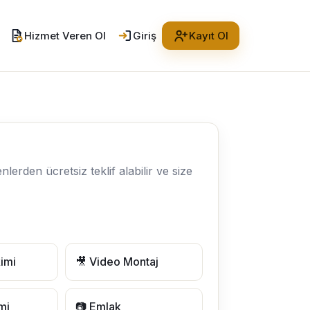
Hizmet Veren Ol
Giriş
Kayıt Ol
nlerden ücretsiz teklif alabilir ve size
imi
🎥 Video Montaj
lmi
📷 Emlak