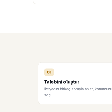
01
Talebini oluştur
İhtiyacını birkaç soruyla anlat, konumun
seç.