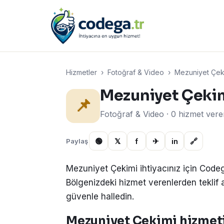
Hizmetler
›
Fotoğraf & Video
›
Mezuniyet Çek
Mezuniyet Çeki
📌
Fotoğraf & Video · 0 hizmet ver
🟢
𝕏
f
✈
in
🔗
Paylaş
Mezuniyet Çekimi ihtiyacınız için Codeg
Bölgenizdeki hizmet verenlerden teklif alın
güvenle halledin.
Mezuniyet Çekimi hizmeti 