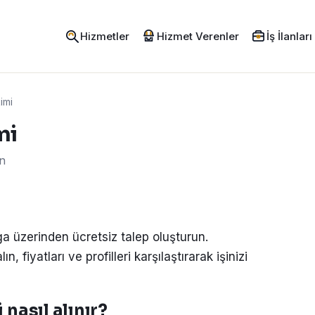
Hizmetler
Hizmet Verenler
İş İlanları
imi
mi
en
a üzerinden ücretsiz talep oluşturun.
, fiyatları ve profilleri karşılaştırarak işinizi
nasıl alınır?