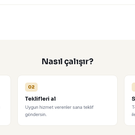
Nasıl çalışır?
02
Teklifleri al
S
u
Uygun hizmet verenler sana teklif
T
göndersin.
i