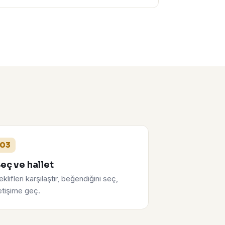
03
eç ve hallet
eklifleri karşılaştır, beğendiğini seç,
letişime geç.