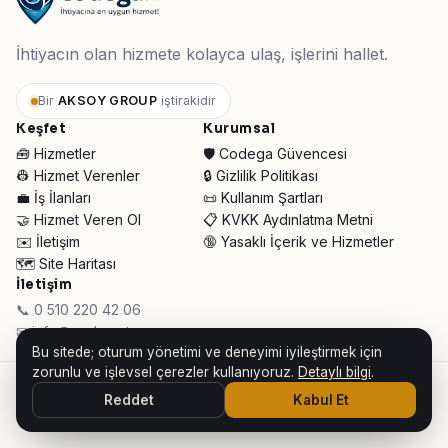
İhtiyacın olan hizmete kolayca ulaş, işlerini hallet.
Bir
AKSOY GROUP
iştirakidir
Keşfet
Kurumsal
🧰 Hizmetler
🛡️ Codega Güvencesi
👷 Hizmet Verenler
🔒 Gizlilik Politikası
💼 İş İlanları
📜 Kullanım Şartları
🤝 Hizmet Veren Ol
📋 KVKK Aydınlatma Metni
✉️ İletişim
🔞 Yasaklı İçerik ve Hizmetler
🗺️ Site Haritası
İletişim
📞 0 510 220 42 06
✉ info@codega.tr
Bu sitede; oturum yönetimi ve deneyimi iyileştirmek için
zorunlu ve işlevsel çerezler kullanıyoruz.
Detaylı bilgi
.
© 2026 Codega Hizmet Pazaryeri ·
AKSOY GROUP iştirakidir
Reddet
Kabul Et
👥 Toplam Ziyaretçi:
34.205
· Bugün:
557