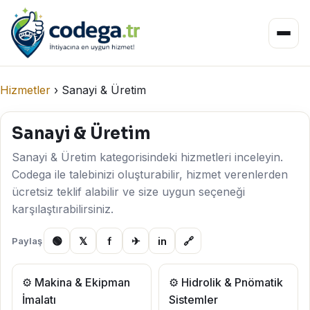
Hizmetler
›
Sanayi & Üretim
Sanayi & Üretim
Sanayi & Üretim kategorisindeki hizmetleri inceleyin.
Codega ile talebinizi oluşturabilir, hizmet verenlerden
ücretsiz teklif alabilir ve size uygun seçeneği
karşılaştırabilirsiniz.
🟢
𝕏
f
✈
in
🔗
Paylaş
⚙️ Makina & Ekipman
⚙️ Hidrolik & Pnömatik
İmalatı
Sistemler