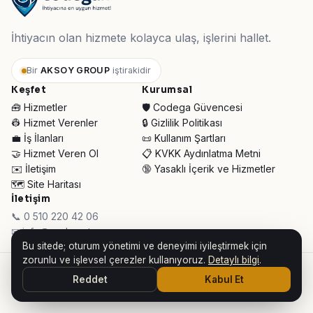
İhtiyacın olan hizmete kolayca ulaş, işlerini hallet.
Bir
AKSOY GROUP
iştirakidir
Keşfet
Kurumsal
🧰 Hizmetler
🛡️ Codega Güvencesi
👷 Hizmet Verenler
🔒 Gizlilik Politikası
💼 İş İlanları
📜 Kullanım Şartları
🤝 Hizmet Veren Ol
📋 KVKK Aydınlatma Metni
✉️ İletişim
🔞 Yasaklı İçerik ve Hizmetler
🗺️ Site Haritası
İletişim
📞 0 510 220 42 06
✉ info@codega.tr
Bu sitede; oturum yönetimi ve deneyimi iyileştirmek için
zorunlu ve işlevsel çerezler kullanıyoruz.
Detaylı bilgi
.
© 2026 Codega Hizmet Pazaryeri ·
AKSOY GROUP iştirakidir
Reddet
Kabul Et
👥 Toplam Ziyaretçi:
31.934
· Bugün:
1.113