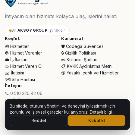
İhtiyacın olan hizmete kolayca ulaş, işlerini hallet.
Bir
AKSOY GROUP
iştirakidir
Keşfet
Kurumsal
🧰 Hizmetler
🛡️ Codega Güvencesi
👷 Hizmet Verenler
🔒 Gizlilik Politikası
💼 İş İlanları
📜 Kullanım Şartları
🤝 Hizmet Veren Ol
📋 KVKK Aydınlatma Metni
✉️ İletişim
🔞 Yasaklı İçerik ve Hizmetler
🗺️ Site Haritası
İletişim
📞 0 510 220 42 06
✉ info@codega.tr
Bu sitede; oturum yönetimi ve deneyimi iyileştirmek için
zorunlu ve işlevsel çerezler kullanıyoruz.
Detaylı bilgi
.
© 2026 Codega Hizmet Pazaryeri ·
AKSOY GROUP iştirakidir
Reddet
Kabul Et
👥 Toplam Ziyaretçi:
30.725
· Bugün:
95