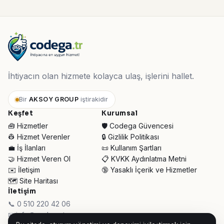
İhtiyacın olan hizmete kolayca ulaş, işlerini hallet.
Bir
AKSOY GROUP
iştirakidir
Keşfet
Kurumsal
🧰 Hizmetler
🛡️ Codega Güvencesi
👷 Hizmet Verenler
🔒 Gizlilik Politikası
💼 İş İlanları
📜 Kullanım Şartları
🤝 Hizmet Veren Ol
📋 KVKK Aydınlatma Metni
✉️ İletişim
🔞 Yasaklı İçerik ve Hizmetler
🗺️ Site Haritası
İletişim
📞 0 510 220 42 06
✉ info@codega.tr