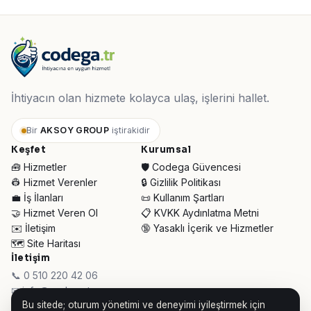
İhtiyacın olan hizmete kolayca ulaş, işlerini hallet.
Bir
AKSOY GROUP
iştirakidir
Keşfet
Kurumsal
🧰 Hizmetler
🛡️ Codega Güvencesi
👷 Hizmet Verenler
🔒 Gizlilik Politikası
💼 İş İlanları
📜 Kullanım Şartları
🤝 Hizmet Veren Ol
📋 KVKK Aydınlatma Metni
✉️ İletişim
🔞 Yasaklı İçerik ve Hizmetler
🗺️ Site Haritası
İletişim
📞 0 510 220 42 06
✉ info@codega.tr
Bu sitede; oturum yönetimi ve deneyimi iyileştirmek için