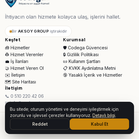
İhtiyacın olan hizmete kolayca ulaş, işlerini hallet.
Bir
AKSOY GROUP
iştirakidir
Keşfet
Kurumsal
🧰 Hizmetler
🛡️ Codega Güvencesi
👷 Hizmet Verenler
🔒 Gizlilik Politikası
💼 İş İlanları
📜 Kullanım Şartları
🤝 Hizmet Veren Ol
📋 KVKK Aydınlatma Metni
✉️ İletişim
🔞 Yasaklı İçerik ve Hizmetler
🗺️ Site Haritası
İletişim
📞 0 510 220 42 06
✉ info@codega.tr
Bu sitede; oturum yönetimi ve deneyimi iyileştirmek için
zorunlu ve işlevsel çerezler kullanıyoruz.
Detaylı bilgi
.
© 2026 Codega Hizmet Pazaryeri ·
AKSOY GROUP iştirakidir
Reddet
Kabul Et
👥 Toplam Ziyaretçi:
30.688
· Bugün:
58