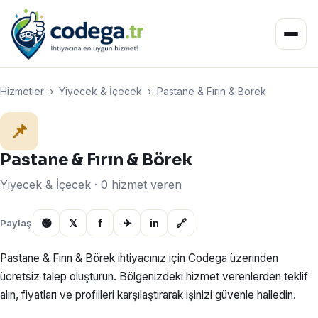
Hizmetler
›
Yiyecek & İçecek
›
Pastane & Fırın & Börek
📌
Pastane & Fırın & Börek
Yiyecek & İçecek · 0 hizmet veren
🟢
𝕏
f
✈
in
🔗
Paylaş
Pastane & Fırın & Börek ihtiyacınız için Codega üzerinden
ücretsiz talep oluşturun. Bölgenizdeki hizmet verenlerden teklif
alın, fiyatları ve profilleri karşılaştırarak işinizi güvenle halledin.