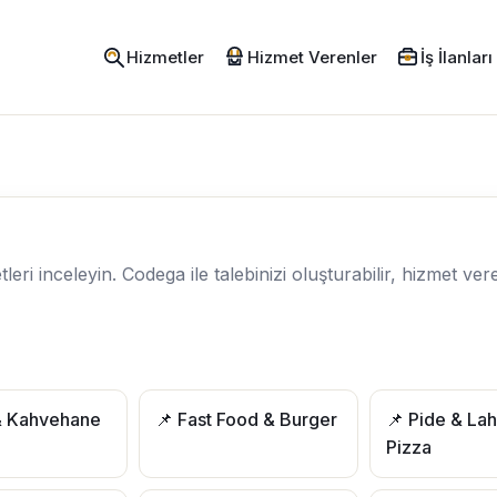
Hizmetler
Hizmet Verenler
İş İlanları
ri inceleyin. Codega ile talebinizi oluşturabilir, hizmet vere
& Kahvehane
📌 Fast Food & Burger
📌 Pide & La
Pizza