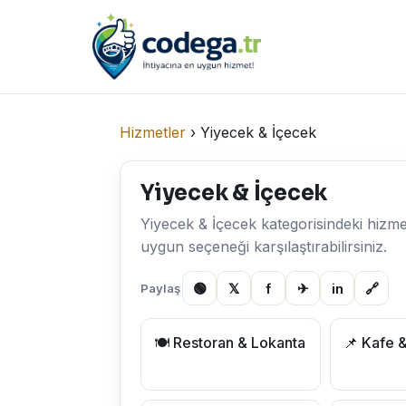
Hizmetler
›
Yiyecek & İçecek
Yiyecek & İçecek
Yiyecek & İçecek kategorisindeki hizmetle
uygun seçeneği karşılaştırabilirsiniz.
🟢
𝕏
f
✈
in
🔗
Paylaş
🍽️ Restoran & Lokanta
📌 Kafe 