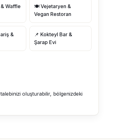
& Waffle
🍽️ Vejetaryen &
Vegan Restoran
ariş &
📌 Kokteyl Bar &
Şarap Evi
lebinizi oluşturabilir, bölgenizdeki