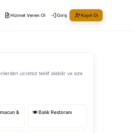
Hizmet Veren Ol
Giriş
Kayıt Ol
nlerden ücretsiz teklif alabilir ve size
hmacun &
🍽️ Balık Restoranı