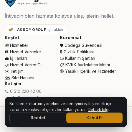
İhtiyacın olan hizmete kolayca ulaş, işlerini hallet.
Bir
AKSOY GROUP
iştirakidir
Keşfet
Kurumsal
🧰 Hizmetler
🛡️ Codega Güvencesi
👷 Hizmet Verenler
🔒 Gizlilik Politikası
💼 İş İlanları
📜 Kullanım Şartları
🤝 Hizmet Veren Ol
📋 KVKK Aydınlatma Metni
✉️ İletişim
🔞 Yasaklı İçerik ve Hizmetler
🗺️ Site Haritası
İletişim
📞 0 510 220 42 06
✉ info@codega.tr
Bu sitede; oturum yönetimi ve deneyimi iyileştirmek için
zorunlu ve işlevsel çerezler kullanıyoruz.
Detaylı bilgi
.
© 2026 Codega Hizmet Pazaryeri ·
AKSOY GROUP iştirakidir
Reddet
Kabul Et
👥 Toplam Ziyaretçi:
34.016
· Bugün:
368