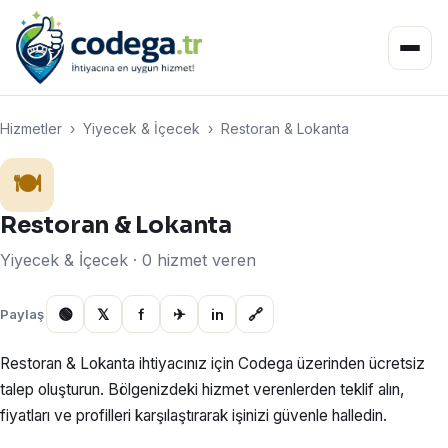
Hizmetler
›
Yiyecek & İçecek
›
Restoran & Lokanta
🍽️
Restoran & Lokanta
Yiyecek & İçecek · 0 hizmet veren
🟢
𝕏
f
✈
in
🔗
Paylaş
Restoran & Lokanta ihtiyacınız için Codega üzerinden ücretsiz
talep oluşturun. Bölgenizdeki hizmet verenlerden teklif alın,
fiyatları ve profilleri karşılaştırarak işinizi güvenle halledin.