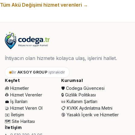
Tüm Akü Değişimi hizmet verenleri →
İhtiyacın olan hizmete kolayca ulaş, işlerini hallet.
Bir
AKSOY GROUP
iştirakidir
Keşfet
Kurumsal
🧰 Hizmetler
🛡️ Codega Güvencesi
👷 Hizmet Verenler
🔒 Gizlilik Politikası
💼 İş İlanları
📜 Kullanım Şartları
🤝 Hizmet Veren Ol
📋 KVKK Aydınlatma Metni
✉️ İletişim
🔞 Yasaklı İçerik ve Hizmetler
🗺️ Site Haritası
İletişim