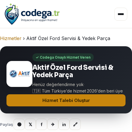
Hizmetler
›
Aktif Özel Ford Servisi & Yedek Parça
✓ Codega Onaylı Hizmet Veren
Aktif Özel Ford Servisi &
Yedek Parça
Henüz değerlendirme yok
·
🇹🇷 Tüm Türkiye’de hizmet
·
2026’den beri üye
Hizmet Talebi Oluştur
🟢
𝕏
f
✈
in
🔗
Paylaş