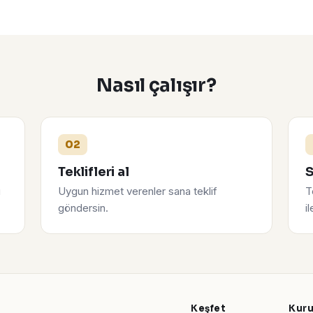
Nasıl çalışır?
02
Teklifleri al
S
u
Uygun hizmet verenler sana teklif
T
göndersin.
i
Keşfet
Kur