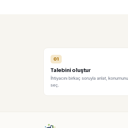
01
Talebini oluştur
İhtiyacını birkaç soruyla anlat, konumun
seç.