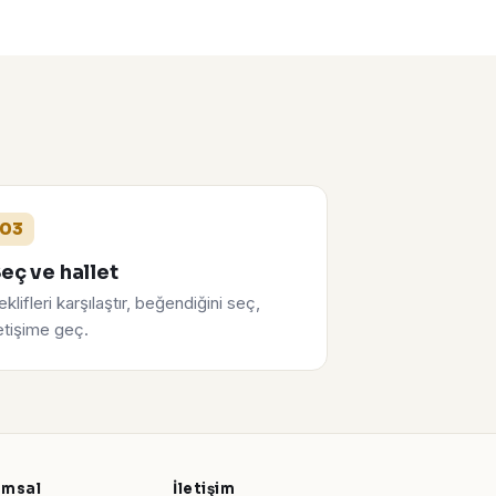
03
eç ve hallet
eklifleri karşılaştır, beğendiğini seç,
letişime geç.
umsal
İletişim