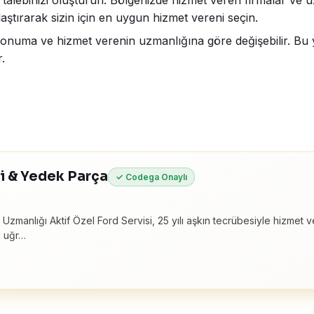
talebinizi oluşturun. Bölgenizde hizmet veren firmalar ve uzm
aştırarak sizin için en uygun hizmet vereni seçin.
konuma ve hizmet verenin uzmanlığına göre değişebilir. Bu yü
.
si & Yedek Parça
✓ Codega Onaylı
Uzmanlığı Aktif Özel Ford Servisi, 25 yılı aşkın tecrübesiyle hizmet v
a uğr…