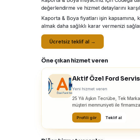
Kaporta & Boya ihtiyacınız için Codega'da 
değerlendirme ve hizmet detaylarını karşıl
Kaporta & Boya fiyatları işin kapsamına, 
almak daha sağlıklı karar vermenizi sağlar
Ücretsiz teklif al →
Öne çıkan hizmet veren
Aktif Özel Ford Servi
Yeni hizmet veren
25 Yılı Aşkın Tecrübe, Tek Marka 
müşteri memnuniyeti ile firmamız
Profili gör
Teklif al