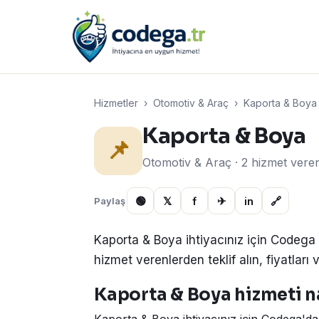
Hizmetler
›
Otomotiv & Araç
›
Kaporta & Boya
Kaporta & Boya
📌
Otomotiv & Araç · 2 hizmet vere
🟢
𝕏
f
✈
in
🔗
Paylaş
Kaporta & Boya ihtiyacınız için Codega 
hizmet verenlerden teklif alın, fiyatları v
Kaporta & Boya hizmeti na