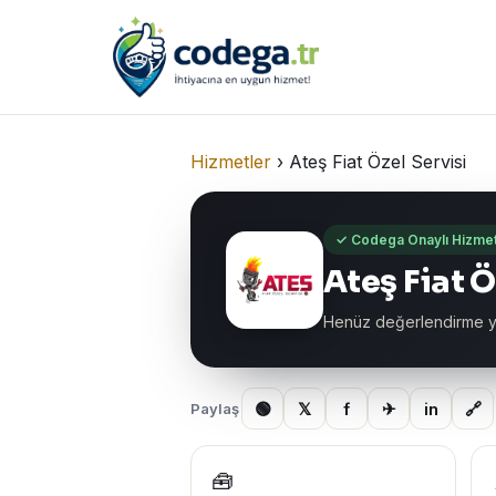
Hizmetler
›
Ateş Fiat Özel Servisi
✓ Codega Onaylı Hizme
Ateş Fiat Ö
Henüz değerlendirme 
🟢
𝕏
f
✈
in
🔗
Paylaş
🧰