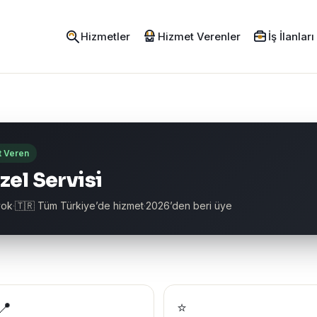
Hizmetler
Hizmet Verenler
İş İlanları
t Veren
zel Servisi
yok
·
🇹🇷 Tüm Türkiye’de hizmet
·
2026’den beri üye
📍
⭐