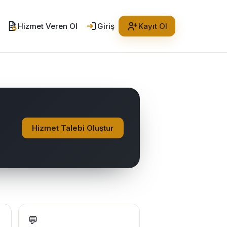
Hizmet Veren Ol
Giriş
Kayıt Ol
Hizmet Talebi Oluştur
💬