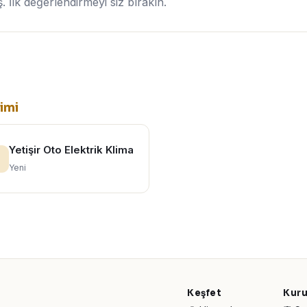
İlk değerlendirmeyi siz bırakın.
imi
Yetişir Oto Elektrik Klima
Yeni
Keşfet
Kur