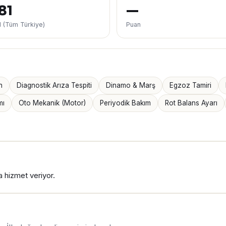
81
—
İl (Tüm Türkiye)
Puan
n
Diagnostik Arıza Tespiti
Dinamo & Marş
Egzoz Tamiri
mı
Oto Mekanik (Motor)
Periyodik Bakım
Rot Balans Ayarı
 hizmet veriyor.